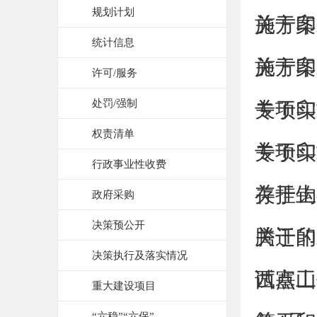
规划计划
施方案
关于印
统计信息
施方案
关于印
许可/服务
处罚/强制
专项实
关于印
权责清单
专项实
关于印
行政事业性收费
存挂钩”
关于上
政府采购
决策预公开
腾迁的
关于印
决策执行及落实情况
试点工
西塞山
重大建设项目
“六稳”“六保”