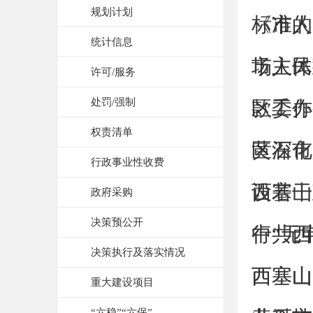
规划计划
标准的
《市人
统计信息
场主体
市人民
许可/服务
处罚/强制
款工作
区委办
权责清单
区深化“
黄石市
行政事业性收费
设若干
西塞山
政府采购
决策预公开
行“无申
中共西
决策执行及落实情况
西塞山
西塞山
重大建设项目
“六稳”“六保”