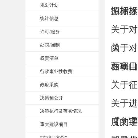
规划计划
源招标
招标投
统计信息
关于对
许可/服务
处罚/强制
函
关于对
权责清单
标项目
西塞山
行政事业性收费
关于征
政府采购
决策预公开
关于进
决策执行及落实情况
度的通
【文字
重大建设项目
“六稳”“六保”