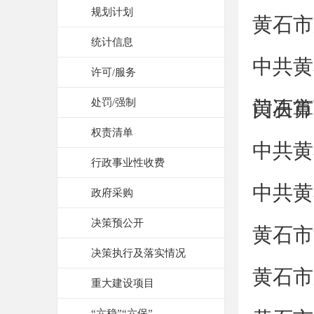
规划计划
黄石市
统计信息
中共黄
许可/服务
处罚/强制
门决算
黄石市
权责清单
中共黄
行政事业性收费
中共黄
政府采购
决策预公开
黄石市
决策执行及落实情况
黄石市
重大建设项目
“六稳”“六保”