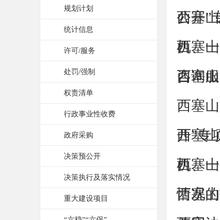
规划计划
公开”专
西塞山
统计信息
机、一
西塞山
许可/服务
处罚/强制
咨询服
西塞山
权责清单
西塞山
行政事业性收费
开”专项
西塞山
政府采购
决策预公开
机、一
西塞山
决策执行及落实情况
情况的
西塞山
重大建设项目
“六稳”“六保”