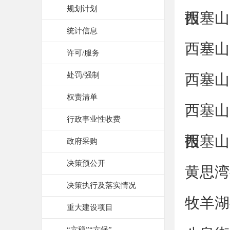
规划计划
报
西塞山
统计信息
西塞山
许可/服务
处罚/强制
西塞山
权责清单
西塞山
行政事业性收费
报
西塞山
政府采购
决策预公开
黄思湾
决策执行及落实情况
牧羊湖
重大建设项目
“六稳”“六保”