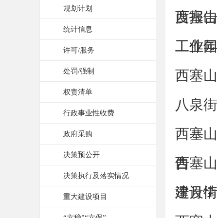
规划计划
度报告
西塞山
统计信息
工作年
工业园
许可/服务
处罚/强制
西塞山
权责清单
八泉街
行政事业性收费
西塞山
政府采购
决策预公开
告
西塞山
决策执行及落实情况
建设情
澄月街
重大建设项目
“六稳”“六保”