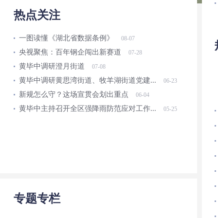
热点关注
一图读懂《湖北省数据条例》
08-07
央视聚焦：百年钢企闯出新赛道
07-28
黄毕中调研澄月街道
07-08
黄毕中调研黄思湾街道、牧羊湖街道党建...
06-23
新规怎么守？这场宣贯会划出重点
06-04
黄毕中主持召开全区强降雨防范应对工作...
05-25
专题专栏