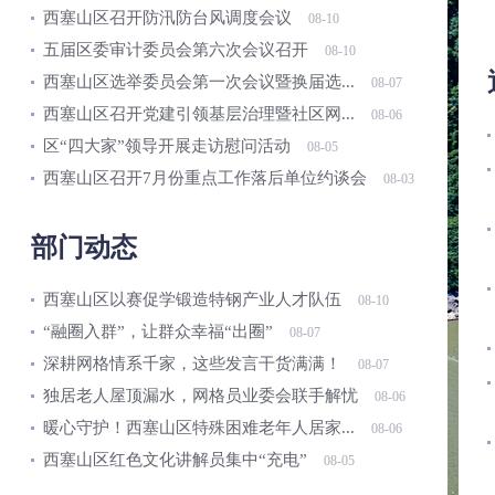
西塞山区召开防汛防台风调度会议
08-10
五届区委审计委员会第六次会议召开
08-10
西塞山区选举委员会第一次会议暨换届选...
08-07
西塞山区召开党建引领基层治理暨社区网...
08-06
区“四大家”领导开展走访慰问活动
08-05
西塞山区召开7月份重点工作落后单位约谈会
08-03
部门动态
西塞山区以赛促学锻造特钢产业人才队伍
08-10
“融圈入群”，让群众幸福“出圈”
08-07
深耕网格情系千家，这些发言干货满满！
08-07
独居老人屋顶漏水，网格员业委会联手解忧
08-06
暖心守护！西塞山区特殊困难老年人居家...
08-06
西塞山区红色文化讲解员集中“充电”
08-05