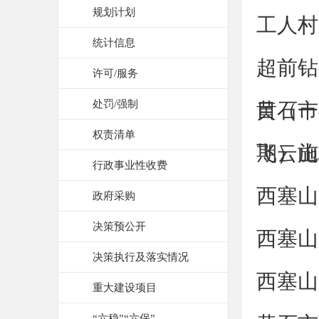
规划计划
工人村
统计信息
超前钻
许可/服务
处罚/强制
目（一
黄石市
权责清单
期）施
飞云山
行政事业性收费
西塞山
政府采购
决策预公开
西塞山
决策执行及落实情况
西塞山
重大建设项目
“六稳”“六保”