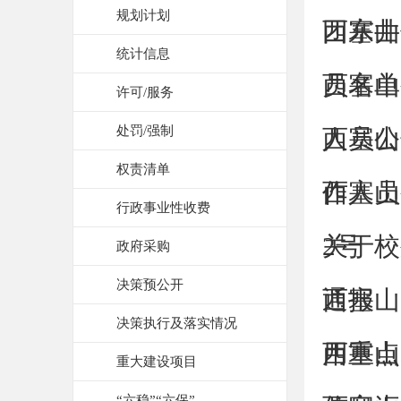
规划计划
团东井
西塞山
统计信息
员名单
西塞山
许可/服务
处罚/强制
人员公
西塞山
权责清单
作人员
西塞山
行政事业性收费
2号
关于校
政府采购
决策预公开
通报
西塞山
决策执行及落实情况
用重点
西塞山
重大建设项目
“六稳”“六保”