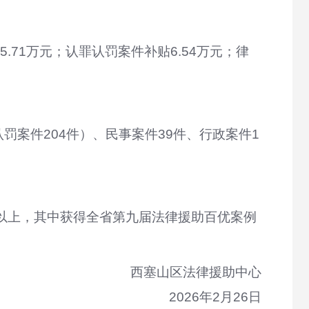
5.71
万元；
认罪认罚案件补贴
6.54
万元
；律
罚案件204件）、民事案件39件、行政案件1
以上，其中获得全省
第九届
法律援助百优案例
西塞山区
法律援助中心
202
6
年
2
月
26
日