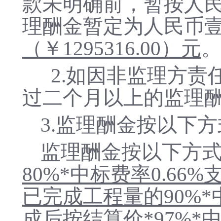
款未明确前，暂按人
理酬金暂定为人民币
（￥
1295316
.00）元
2.如因非监理方
过二个月以上的监理
3.
监理酬金按以下方
监理酬金按以下方
80%*中标费率0.66
已完成工程量的
90%
成后
按结算价
*97%*