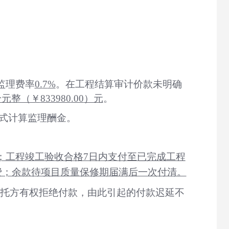
监理费率
0.
7
%
。在工程结算审计价款未明确
拾元整（￥
833980
.00
）元
。
式计算监理酬金。
；工程竣工验收合格7日内支付
至
已完成工程
费；余款待项目
质量保修期届满
后一次付清。
委托方有权拒绝付款，由此引起的付款迟延不