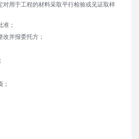
定对用于工程的材料采取平行检验或见证取样
批准；
整改并报委托方；
；
项；