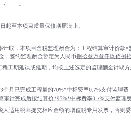
/
。
之日起至本项目质量保修期届满止。
率计取，本项目含税监理酬金为：工程结算审计价款
×
酬金，签约监理酬金暂定为人民币
捌拾叁万叁仟玖佰捌
工程工期延误或延期，均按上述选定的监理酬金计取方
每
3个月已完成工程量的70%*中标费率0.
%支付监理费
7
审计完成后按结算价*95%*中标费率0.
%支付监理
7
税人适用税率提交相应金额的增值税专用发票，否则