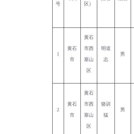
号
区）
黄石
黄石
市西
明道
1
男
市
塞山
志
区
黄石
黄石
市西
骆训
2
男
市
塞山
猛
区