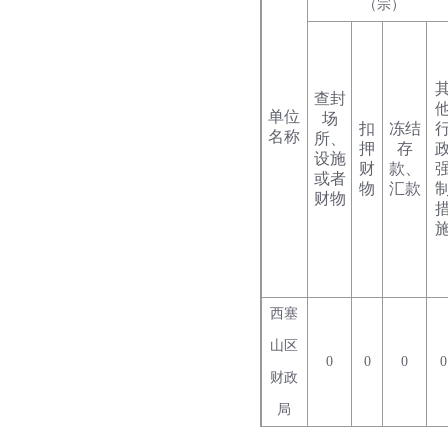
（宗）
查封
单位
场
扣
冻结
名称
所、
押
存
设施
财
款、
或者
物
汇款
财物
西塞
山区
0
0
0
0
财政
局