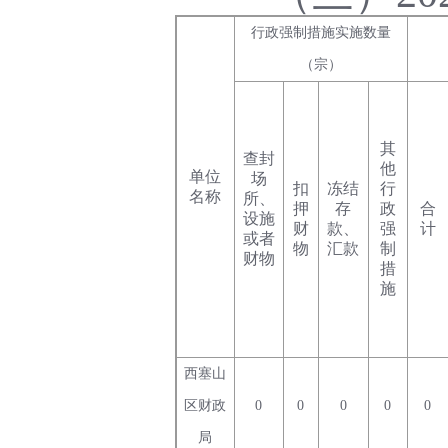
行政强制措施实施数量
（宗）
其
查封
他
单位
场
扣
冻结
行
名称
所、
押
存
政
合
设施
财
款、
强
计
或者
物
汇款
制
财物
措
施
西塞山
区财政
0
0
0
0
0
局