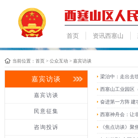
首页
资讯西塞山
当前位置：
首页
>
公众互动
>
嘉宾访谈
梁治中：走出去壮
嘉宾访谈
西塞山工业园区
嘉宾访谈
奋进第一方阵 建
民意征集
西塞神舟会：让非
咨询投诉
《焦点访谈》聚