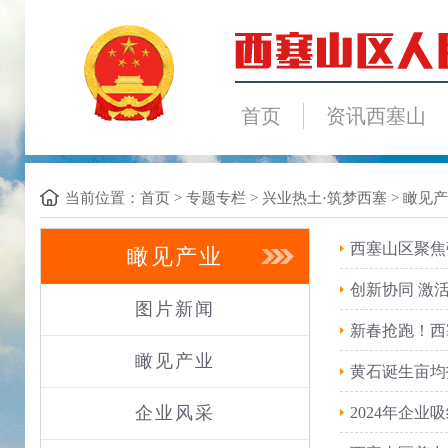
首页
资讯西塞山
当前位置：
首页
>
专题专栏
>
兴业热土·筑梦西塞
>
瞰见产
西塞山区聚焦
瞰见产业
创新协同 激
图片新闻
新春抢跑！西
瞰见产业
黄石诞生亩均
企业风采
2024年企