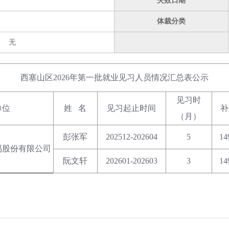
失效日期
体裁分类
无
西塞山区2026年第一批就业见习人员情况汇总表公示
见习时
单位
姓 名
见习起止时间
补
（月）
彭张军
202512-202604
5
14
易股份有限公司
阮文轩
202601-202603
3
14