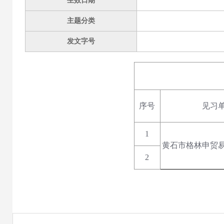
生效日期
主题分类
发文字号
序号
见习
1
黄石市格林申贸
2