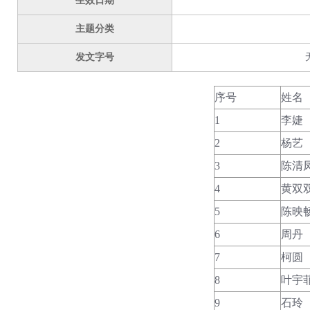
生效日期
主题分类
发文字号
序号
姓名
1
李婕
2
杨艺
3
陈清
4
黄双
5
陈映
6
周丹
7
柯圆
8
叶宇
9
石玲