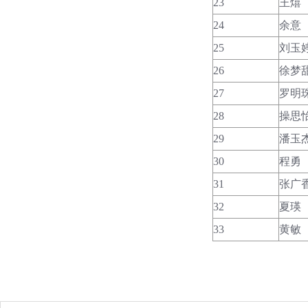
23
王熺
24
余意
25
刘玉
26
徐梦
27
罗明
28
操思
29
潘玉
30
程勇
31
张广
32
夏瑛
33
黄敏