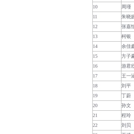
10
周瑾
11
朱晓
12
张嘉
13
柯银
14
余佳
15
方子
16
游君
17
王一
18
刘平
19
丁蔚
20
孙文
21
程玲
22
刘贝