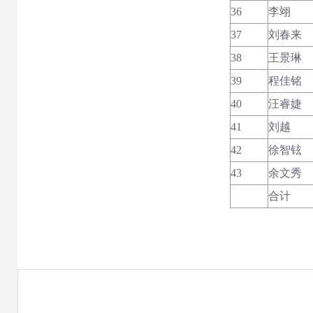
36
李翊
37
刘春来
38
王景琳
39
程佳铭
40
汪睿婕
41
刘越
42
徐智铉
43
余文秀
合计