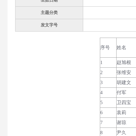
生效日期
主题分类
发文字号
序号
姓名
1
赵旭根
2
张维安
3
胡建文
4
付军
5
卫四宝
6
袁莉
7
谢琼
8
尹久