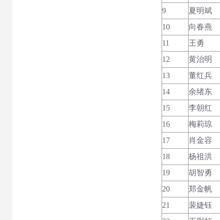
9
夏明斌
10
向春燕
11
王勇
12
黄治明
13
董红兵
14
余绪东
15
李朝红
16
梅莉琼
17
肖金容
18
杨祖洪
19
胡智勇
20
郑金帆
21
裴婕钰