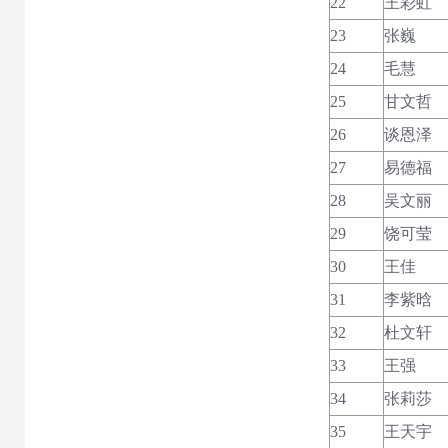
22
王彩虹
23
张巍
24
毛慧
25
甘文哲
26
谈恩泽
27
易德福
28
吴文丽
29
饶可莹
30
王佳
31
李紫晗
32
杜文轩
33
王强
34
张莉莎
35
王天宇