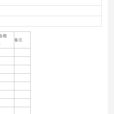
金额
备注
）