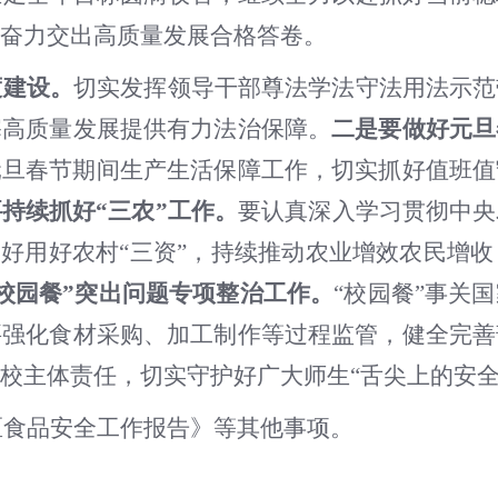
奋力交出高质量发展合格答卷。
度建设。
切实发挥领导干部尊法学法守法用法示范
塞高质量发展提供有力法治保障。
二是要做好元旦
元旦春节期间生产生活保障工作，切实抓好值班值
要持续抓好
“三农”工作。
要认真深入学习贯彻中央
管好用好农村
“三资”，持续推动农业增效农民增收
“校园餐”突出问题专项整治工作。
“校园餐”事关
要强化食材采购
、
加工制作等过程监管，
健全完善
校主体责任，
切实守护好广大师生
“舌尖上的安全
山区食品安全工作报告》
等
其他事项。