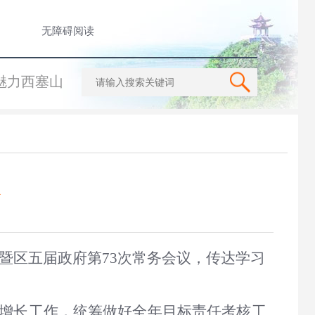
无障碍阅读
魅力西塞山
暨
区五届政府第
73
次常务会议，
传达学习
增长工作，统筹做好全年目标责任考核工