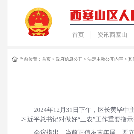
首页
资讯西塞山
当前位置：
首页
>
政府信息公开
>
法定主动公开内容
>
其
202
4
年
12
月
31
日
下
午，区长黄毕中
习近平总书记对做好
“三农”工作重要指
会议指出，当前正值岁末年尾，要