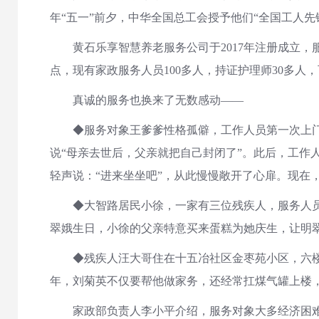
年“五一”前夕，中华全国总工会授予他们“全国工人先
黄石乐享智慧养老服务公司于2017年注册成立，
点，现有家政服务人员100多人，持证护理师30多人，
真诚的服务也换来了无数感动——
◆服务对象王爹爹性格孤僻，工作人员第一次上门敲
说“母亲去世后，父亲就把自己封闭了”。此后，工作
轻声说：“进来坐坐吧”，从此慢慢敞开了心扉。现在
◆大智路居民小徐，一家有三位残疾人，服务人员明翠
翠娥生日，小徐的父亲特意买来蛋糕为她庆生，让明
◆残疾人汪大哥住在十五冶社区金枣苑小区，六楼，
年，刘菊英不仅要帮他做家务，还经常扛煤气罐上楼，
家政部负责人李小平介绍，服务对象大多经济困难，