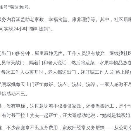
锋号”荣誉称号。
服务内容涵盖助老家政、幸福食堂、康养理疗等。其中，社区居家
可实现24小时“随叫随到”。
门10多分钟，屋里寂静无声。工作人员没有放弃，继续找社
人员每天敲门，隔着门和老人说话，然后将蔬菜、水果等物品放
，每次工作人员离开时，老人都送出门，还叮嘱工作人员“路上慢
娥每天上门帮忙做饭、洗衣、洗脚、洗澡，一家人感激不尽，小徐
翠娥感动不已。
没有电梯，这也意味着不仅要做家政，还要当搬运工，是个“硬
有时甚至拉上丈夫一起帮忙，汪大哥感动地说：“她就是我亲姐
不少家庭拿不出服务费用，家政部经常义务帮扶——从公司幸