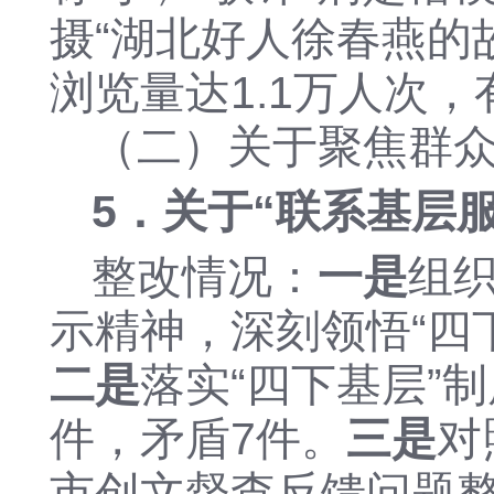
摄
“湖北好人徐春燕的
浏览量达1.1万人次
（二）
关于
聚焦群
5
．
关于
“
联系基层
整改情况：
一是
组
示精神，深刻领悟“四
二是
落实
“四下基层”
件，矛盾7件
。
三是
对
市创文督查反馈问题