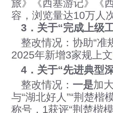
旅》《西塞游记》《
容
，
浏览量达
10万人
3．关于“
完成上级
整改情况：协助
“准
2025年新增3家规
4．关于“
先进典型
整改情况：
一是
加
与
“湖北好人”“荆楚楷
称号，
1
获评
“荆楚楷