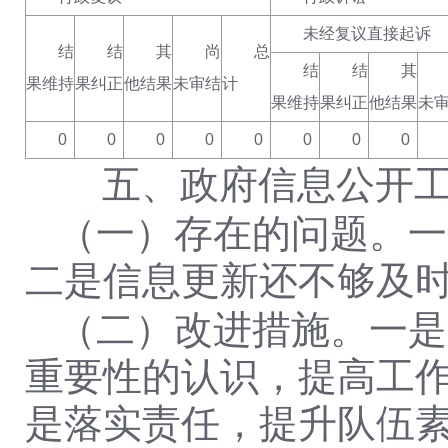
未经复议直接起诉
结
结
其
尚
总
结
结
其
果维持
果纠正
他结果
未审结
计
果维持
果纠正
他结果
未
0
0
0
0
0
0
0
0
五、政府信息公开工
（
一
）
存在的问题
。
一
二是
信息更新还不够及
（
二
）
改进
措施。
一是
重要性的认识，提高工
是
落实责任，提升队伍