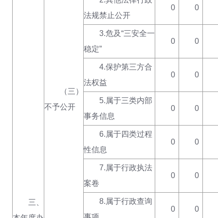
0
0
法规禁止公开
3.危及“三安全一
0
0
稳定”
4.保护第三方合
0
0
法权益
（三）
5.属于三类内部
不予公开
0
0
事务信息
6.属于四类过程
0
0
性信息
7.属于行政执法
0
0
案卷
8.属于行政查询
三、
0
0
事项
本年度办