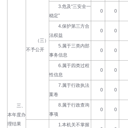
3.危及“三安全一
0
0
稳定”
4.保护第三方合
0
0
法权益
（三）
5.属于三类内部
不予公开
0
0
事务信息
6.属于四类过程
0
0
性信息
7.属于行政执法
0
0
案卷
8.属于行政查询
三、
0
0
事项
本年度办
理结果
1.本机关不掌握