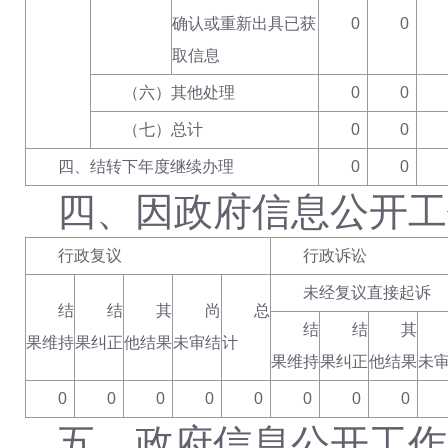
确认或重新出具已获
0
0
取信息
（六）其他处理
0
0
（七）总计
0
0
四、结转下年度继续办理
0
0
四、因政府信息公开工
行政复议
行政诉讼
未经复议直接起诉
结
结
其
尚
总
结
结
其
果维持
果纠正
他结果
未审结
计
果维持
果纠正
他结果
未
0
0
0
0
0
0
0
0
五、政府信息公开工作