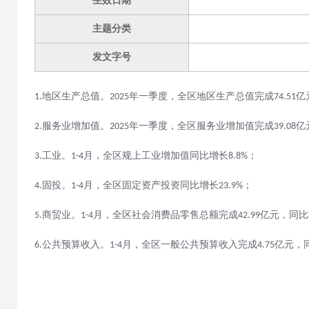
生效日期
主题分类
发文字号
地区生产总值。
年一季度，全区地区生产总值完成
亿
1.
2025
74.51
服务业增加值。
年一季度，全区服务业增加值完成
亿
2.
2025
39.08
工业。
月，全区规上工业增加值同比增长
；
3.
1-
4
8.8
%
固投。
月，全区固定资产投资同比增长
；
4.
1-
4
23.9
%
商贸业。
月，全区社会消费品零售总额完成
亿元，同比
5.
1-
4
42.99
公共预算收入。
月，全区一般公共预算收入完成
亿元，
6.
1-
4
4.75