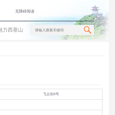
无障碍阅读
魅力西塞山
飞云街8号