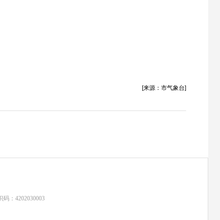
[来源：市气象台]
：4202030003