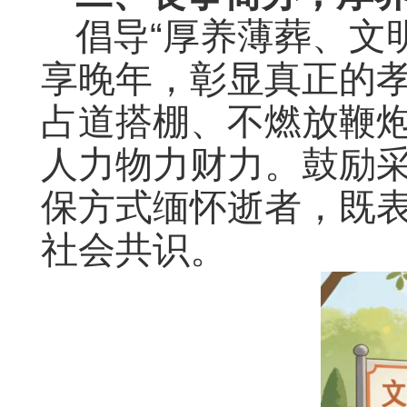
倡导“厚养薄葬、文
享晚年，彰显真正的
占道搭棚、不燃放鞭
人力物力财力。鼓励
保方式缅怀逝者，既
社会共识。