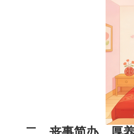
二、丧事简办，厚