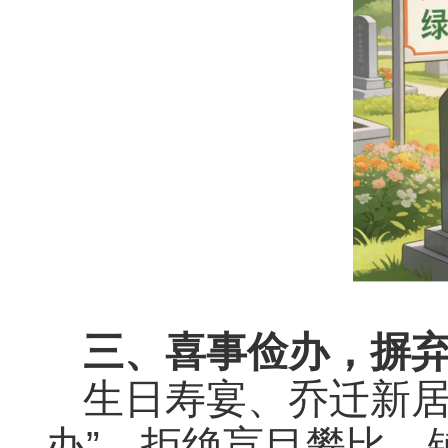
三、喜事俭办，摒
生日寿宴、乔迁新居
办”，拒绝盲目攀比、