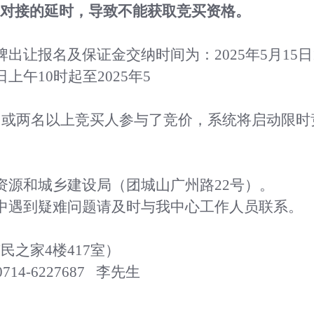
对接的延时，导致不能获取竞买资格。
牌出让报名及保证金交纳时间为：
202
5
年
5
月
15
日
日上午
10时起至202
5
年
5
名或两名以上竞买人参与了竞价，系统将启动限
资源和
城乡建设局
（团城山广州路
22号）
。
中遇到疑难问题请及时与我中心工作人员联系。
市民之家
4楼417室）
0714-6227687 李先生