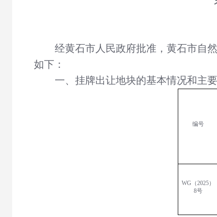
经黄石市人民政府批准，黄石市自
如下：
一、挂牌出让地块的基本情况和主
编号
WG（20
2
5
）
8
号