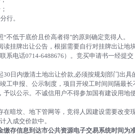
号；
石分行。
照“不低于底价且价高者得”的原则确定竞得人。
阅读挂牌出让公告，根据需要自行对挂牌出让地
联系电话
0714-
6488676
）。
竞买申请书一经提交
起
30日内
缴清
土地出让价款
,必须按规划部门出具
竣工申报、公示制度，项目开竣工时间间隔最长
，予以公示。不诚信用户不得参加国有建设用地
存在暗坟、地下管网等，竞得人因建设需要改变
计入成交价款中。
金缴存信息到达市公共资源电子交易系统时间为