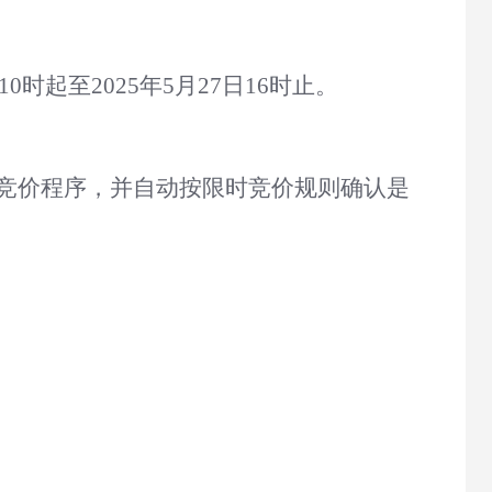
10
时起至
202
5
年
5
月
27
日
16
时止
。
时竞价程序，并自动按限时竞价规则确认是