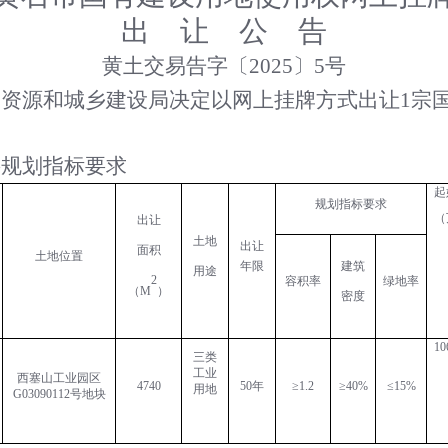
出
让
公
告
黄土交易告字
〔
202
5
〕
5
号
然资源和
城乡建设
局决定以网上挂牌方式出让
1
宗
要规划指标要求
起
规划指标要求
（
出让
土地
出让
面积
土地位置
年限
建筑
用途
2
容积率
绿地率
（
M
）
密度
10
三类
工业
西塞山工业园区
4740
50年
≥
1.2
≥
40
%
≤
15
%
用地
G03090112号地块