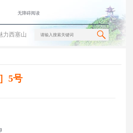
无障碍阅读
魅力西塞山
］5号
牌