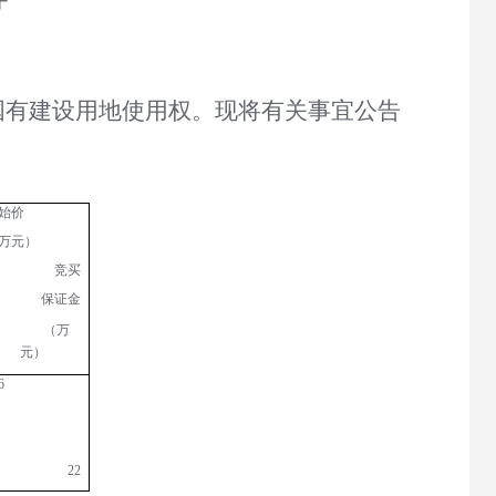
国有建设用地使用权。现将有关事宜公告
始价
万元）
竞买
保证金
（万
元）
6
22