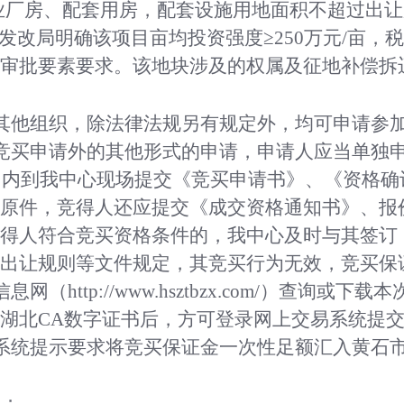
业厂房、配套用房，
配套设施用地面积不超过出让
发改局明确该项目亩均投资强度≥250万元/亩，税
审批要素要求。
该地块
涉及的权属及征地补偿拆
其他组织，除法律法规另有规定外，均可申请参
竞买申请外的其他形式的申请，申请人应当单独
日内到我中心现场提交《竞买申请书》、《资格确
原件，竞得人还应提交《成交资格通知书》、报
得人符合竞买资格条件的，我中心及时与其签订
出让规则等文件规定，其竞买行为无效，竞买保
信息网（
http://www.hsztbzx.com/）
湖北CA数字证书后，方可登录网上交易系统提
系统提示要求将竞买保证金一次性足额汇入黄石
心；