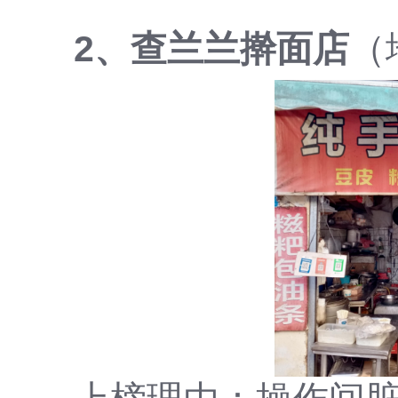
2、查兰兰擀面店
（