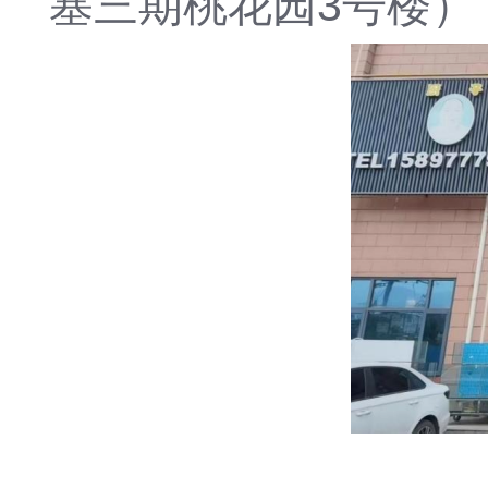
塞三期桃花园3号楼）