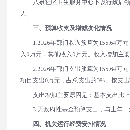
八泉社区卫生服务中心下设行政后
人。
三、预算收支及增减变化情况
1.
2026
年部门收入预算为
155.64
入
0
万元，其他收入
0
万元。收入增加主
2.
2026
年部门支出预算为
155.64
万元
项目支出
0
万元，占总支出的
0
%。按支出
支出增加主要原因是：基本支出比
3.无政府性基金预算支出，与上年一
四、
机关运行经费安排情况