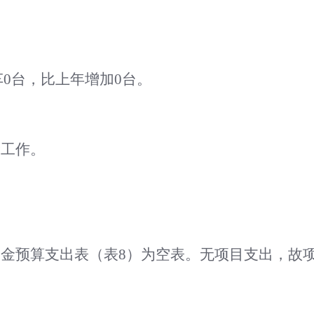
车
0
台，比上年增加
0
台。
价工作。
基金预算支出表（表
8）为空表。无项目支出，故项