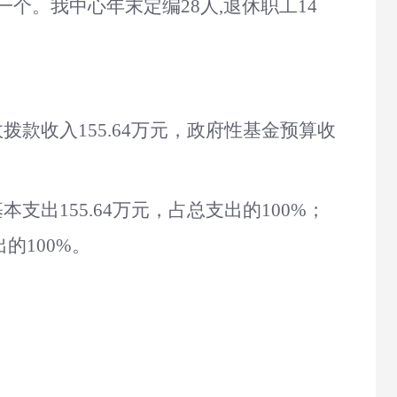
一个。我
中心
年末定编
28
人
,退休职工
14
政拨款收入
155.64
万元，政府性基金预算收
基本支出
155.64
万元，占总支出的
100
%；
出的
100
%。
。