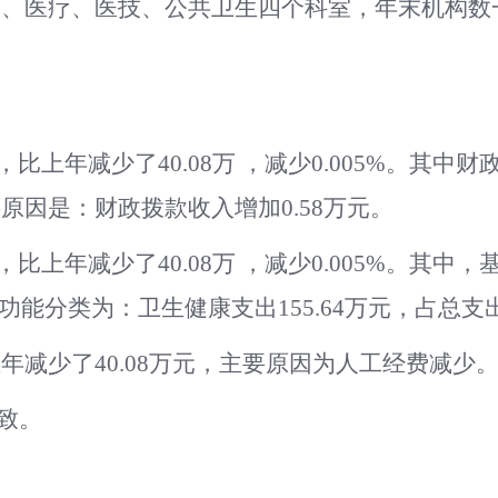
勤、医疗、医技、公共卫生四个科室，年末机构数
万元，比上年
减少了
40.08
万
，
减少
0.005
%。其中财
要原因是：财政拨款收入增加
0.58
万元。
，比上年
减少了
40.08
万
，
减少
0.005
%。其中，
功能分类为：
卫生健康支出
155.64
万元，占总支
上年
减少了
40.08
万元，主要原因为
人工经费减少
致。