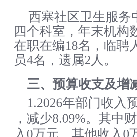
西塞社区卫生服务
四个科室，年末机构
在职在编
18
名，临聘
员
4
名，遗属
2
人。
三、预算收支及增
1.
2026
年部门收入
，
减少
8.09%
。其中财
入
0
万元，其他收入
0