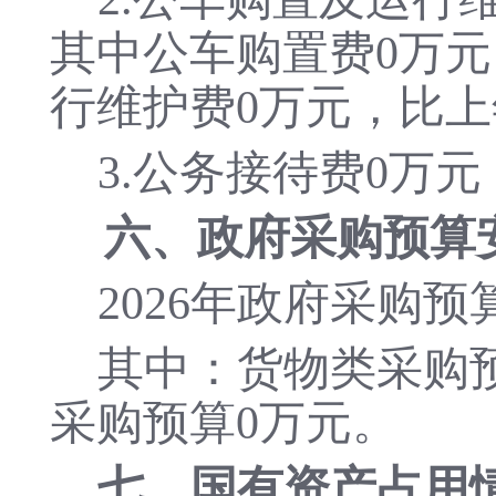
其中公车购置费
0
万元
行维护费
0
万元，比上
3.公务接待费
0
万元
六、政府采购预算
202
6
年政府
采购
预
其中：货物类采购
采购
预算
0
万元。
七、
国有资产占用