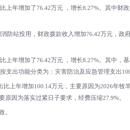
比上年增加了
76.42
万元
，增长
8.27
%。其中财政
羊湖消防站投用，
财政拨款收入增加
76.42
万元，政
比上年增加了
76.42
万元
，增长
8.27
%。其中，基
。按支出功能分类为：
灾害防治及应急管理
支出
10
出比上年增加
100.14
万元，主要原因为
2026年
要原因为
落实过紧日子要求，经费压缩
27.9%
。
致。