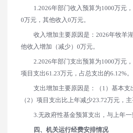
1.
202
6
年部门收入预算为
1000
万元，
0
万元，其他收入
0
万元。
收入增加主要原因是：
2026年牧
他收入增加（减少）
0
万元。
2.
202
6
年部门支出预算为
1000
万元，
项目支出
61.23
万元，占总支出的
6.12
%
支出增加主要原因是：（
1）基本支
（
2）项目支出比上年减少
23.72
万元，主
3.无政府性基金预算支出，与上年一
四、
机关运行经费安排情况