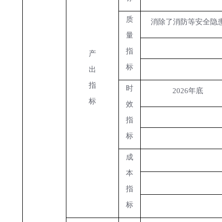
质
消除了消防等安全隐
量
指
产
标
出
指
时
2026年底
标
效
指
标
成
本
指
标