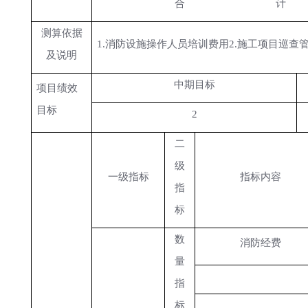
合
计
测算依据
1.消防设施操作人员培训费用2.施工项目巡查
及说明
中期目标
项目绩效
目标
2
二
级
一级指标
指标内容
指
标
数
消防经费
量
指
标