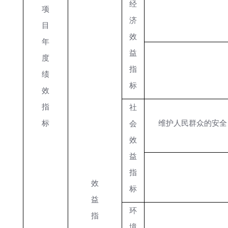
经
项
济
目
效
年
益
度
指
绩
标
效
指
社
标
维护人民群众的安全
会
效
益
指
效
标
益
环
指
境