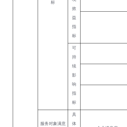
标
效
益
指
标
可
持
续
影
响
指
标
具
服务对象满意
体