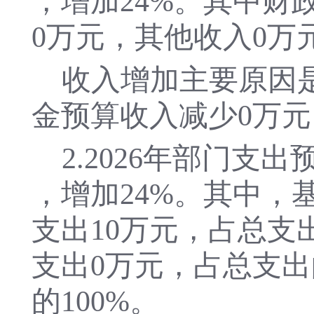
，
增加
24
%。其中财
0
万元，其他收入
0
万
收入
增加
主要原因
金预算收入
减少
0
万元
2.
202
6
年部门支出
，
增加
24
%。其中，
支出
10
万元，占总支
支出
0
万元，占总支出
的
100
%。