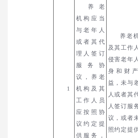
养老
机构应当
与老年人
养老
或者其代
及其工作
理人签订
侵害老年
服务协
身和财
议，养老
益，未与
1
机构及其
人或者其
工作人员
人签订服
应按照协
议，或者
议约定提
照约定提
供服务，