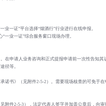
“
一业一证
”
平台选择
“
烟酒行
”
行业进行在线申报。
心
“
一业一证
”
综合服务窗口现场办理。
》。在申请人业务咨询和正式提报申请前一次性告知其
济途径等。
可承诺书》（见附件
2-5-2
）。需要现场核查的可免于在
（见附件
2-5-3
），法定代表人签字并加盖公章后，向审