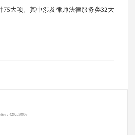
计
75
大
项。
其中涉及律师法律服务类
32
大
：4202030003