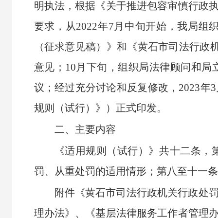
明执法，
根据《关于推进包容审慎行政
要求
，
从
2022
年
7
月中旬开始，我局组
（征求意见稿）》和《黄石市司法行政
意见；
10
月下旬，组织局法律顾问和局
议；
经过充分讨论和反复修改，
202
3
年
3
规则（试行）》）正式印发。
二、
主要内容
《
适用规则
（试行）》
共十二条，
罚
、
从重处罚
的适用情形
；第八至十一条
附件
《黄石市司法行政机关行政处
理办法》
、
《基层法律服务工作者管理