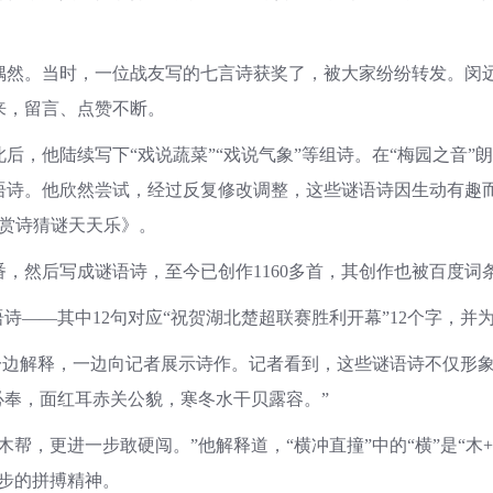
偶然。当时，一位战友写的七言诗获奖了，被大家纷纷转发。闵
来，留言、点赞不断。
他陆续写下“戏说蔬菜”“戏说气象”等组诗。在“梅园之音”
诗。他欣然尝试，经过反复修改调整，这些谜语诗因生动有趣而大
—赏诗猜谜天天乐》。
后写成谜语诗，至今已创作1160多首，其创作也被百度词条“
——其中12句对应“祝贺湖北楚超联赛胜利开幕”12个字，并为
远豪一边解释，一边向记者展示诗作。记者看到，这些谜语诗不仅形
必奉，面红耳赤关公貌，寒冬水干贝露容。”
更进一步敢硬闯。”他解释道，“横冲直撞”中的“横”是“木+黄”
步的拼搏精神。