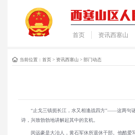
首页
资讯西塞山
当前位置：
首页
>
资讯西塞山
>
部门动态
“止戈三镇扼长江，水又相逢战四方”——这两句谜语
诗，兴致勃勃地讲解起其中的玄机。
闵远豪是大冶人，黄石军休所退休干部。他酷爱写作