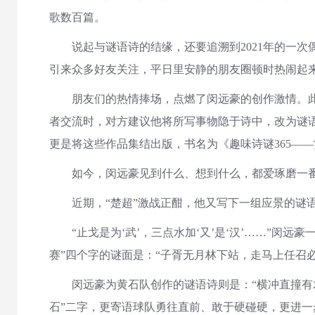
歌数百篇。
说起与谜语诗的结缘，还要追溯到2021年的一次
引来众多好友关注，平日里安静的朋友圈顿时热闹起
朋友们的热情捧场，点燃了闵远豪的创作激情。此后，
者交流时，对方建议他将所写事物隐于诗中，改为谜语
更是将这些作品集结出版，书名为《趣味诗谜365—
如今，闵远豪见到什么、想到什么，都爱琢磨一番，然
近期，“楚超”激战正酣，他又写下一组应景的谜语诗
“止戈是为‘武’，三点水加‘又’是‘汉’……”闵
赛”四个字的谜面是：“子胥无月林下站，走马上任召
闵远豪为黄石队创作的谜语诗则是：“横冲直撞有木帮，
石”二字，更寄语球队勇往直前、敢于硬碰硬，更进一