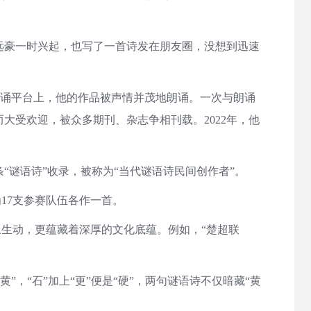
远豪一时兴起，也写了一首诗发在朋友圈，没想到迅速
朗诵平台上，他的作品被声情并茂地朗诵。一次与朗诵
受欢迎，被众多期刊、杂志争相刊载。2022年，他
谜语诗”收录，被称为“当代谜语诗民间创作者”。
17支参赛队伍各作一首。
象生动，更蕴藏着深厚的文化底蕴。例如，“楚超联
，“石”加上“更”便是“硬”，两句谜语诗不仅暗藏“黄