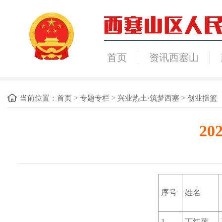
首页
资讯西塞山
当前位置：
首页
>
专题专栏
>
兴业热土·筑梦西塞
>
创业揺篮
2
序号
姓名
1
丁红莲