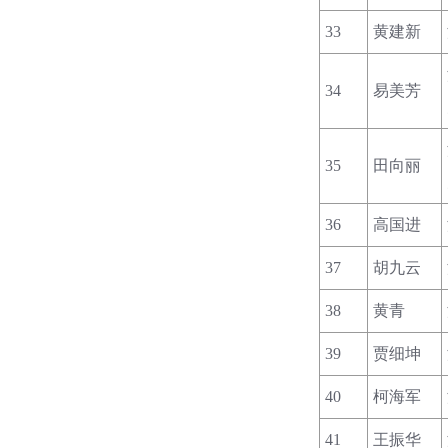
33
黄建新
34
易美芳
35
田向丽
36
高国进
37
胡九云
38
黄青
39
贾细坤
40
柯海军
41
王振华