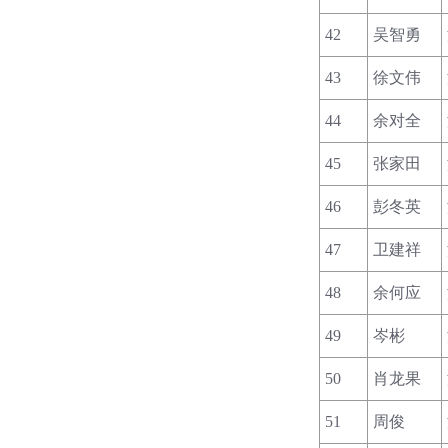
42
吴智勇
43
徐文伟
44
余对全
45
张家田
46
彭冬英
47
卫建祥
48
余何应
49
岑彬
50
肖龙果
51
周俊