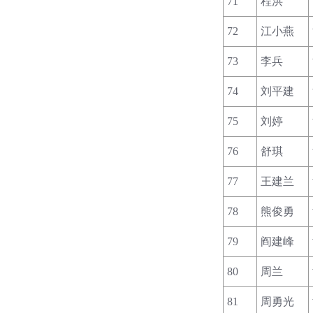
71
程洪
72
江小燕
73
李兵
74
刘平建
75
刘婷
76
舒琪
77
王建兰
78
熊俊勇
79
阎建峰
80
周兰
81
周勇光