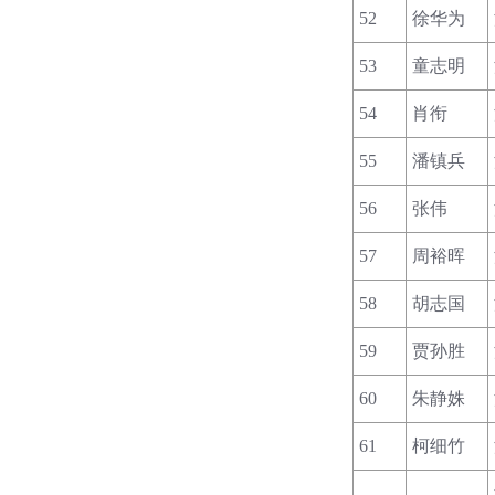
52
徐华为
53
童志明
54
肖衔
55
潘镇兵
56
张伟
57
周裕晖
58
胡志国
59
贾孙胜
60
朱静姝
61
柯细竹