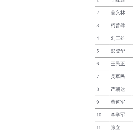
2
姜义林
3
柯善肆
4
刘三雄
5
彭登华
6
王民正
7
吴军民
8
严朝达
9
蔡道军
10
李学军
11
张立