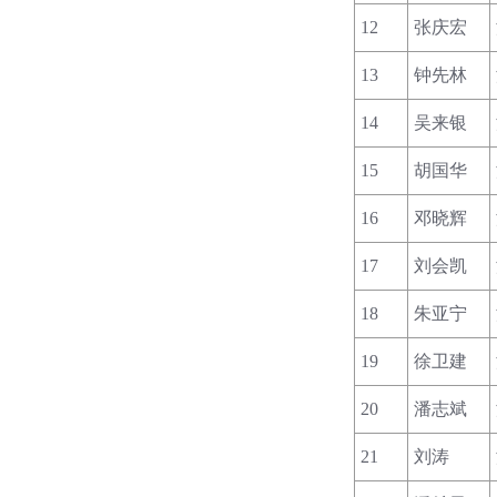
12
张庆宏
13
钟先林
14
吴来银
15
胡国华
16
邓晓辉
17
刘会凯
18
朱亚宁
19
徐卫建
20
潘志斌
21
刘涛