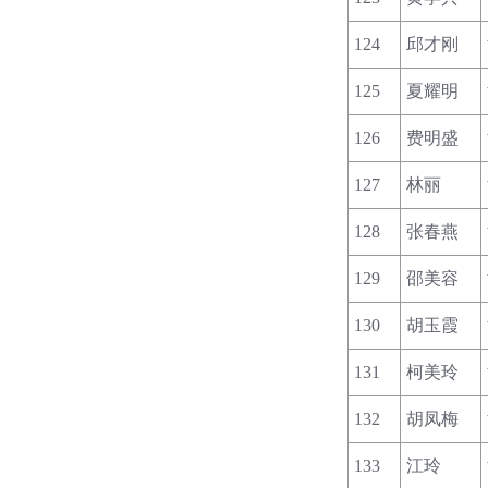
124
邱才刚
125
夏耀明
126
费明盛
127
林丽
128
张春燕
129
邵美容
130
胡玉霞
131
柯美玲
132
胡凤梅
133
江玲