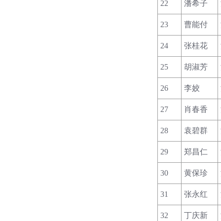
22
潘希子
23
曹能付
24
张桂花
25
胡淑芳
26
李姣
27
肖春香
28
袁碧群
29
郑昌仁
30
黄保珍
31
张永红
32
丁庆新