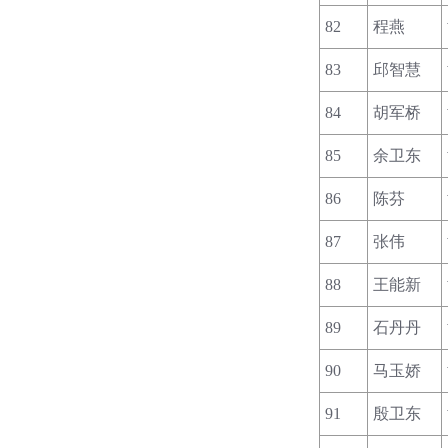
82
程燕
83
邱智慧
84
胡军桥
85
余卫东
86
陈芬
87
张伟
88
王能新
89
石丹丹
90
马玉娇
91
殷卫东