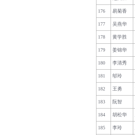
176
易菊香
177
吴燕华
178
黄学胜
179
姜锦华
180
李清秀
181
邬玲
182
王勇
183
阮智
184
胡松华
185
李玲