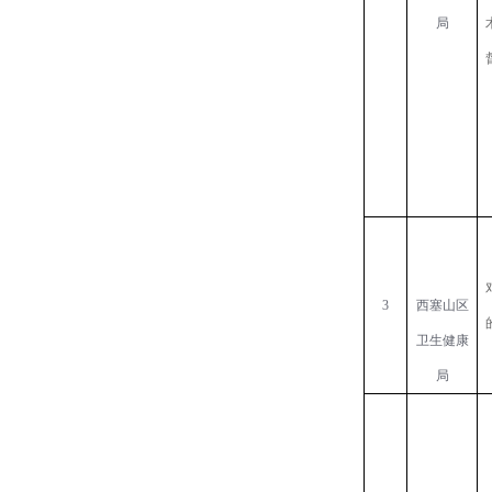
局
3
西塞山区
卫生健康
局