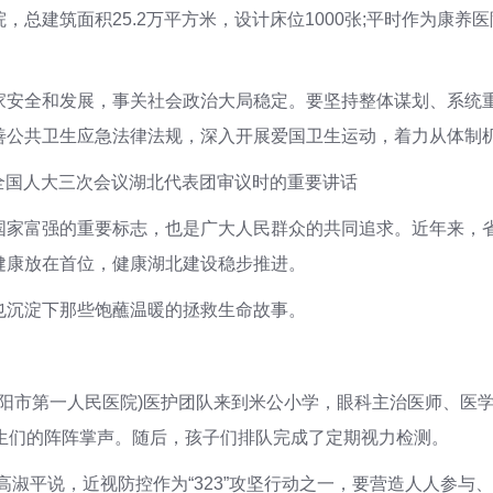
总建筑面积25.2万平方米，设计床位1000张;平时作为康
家安全和发展，事关社会政治大局稳定。要坚持整体谋划、系统
善公共卫生应急法律法规，深入开展爱国卫生运动，着力从体制
届全国人大三次会议湖北代表团审议时的重要讲话
国家富强的重要标志，也是广大人民群众的共同追求。近年来，
健康放在首位，健康湖北建设稳步推进。
也沉淀下那些饱蘸温暖的拯救生命故事。
襄阳市第一人民医院)医护团队来到米公小学，眼科主治医师、医学
生们的阵阵掌声。随后，孩子们排队完成了定期视力检测。
人高淑平说，近视防控作为“323”攻坚行动之一，要营造人人参