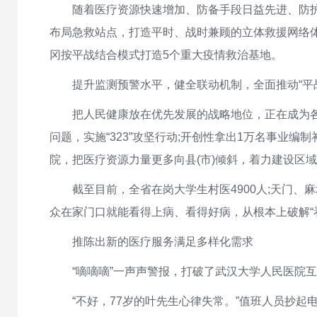
随着医疗资源快速增加、防备手段日益先进、防
布局急救站点，打造平时、战时兼顾的立体救援网络体系
冈按平战结合模式打造5个重大疫情救治基地。
提升监测预警水平，健全联动机制，全面推动“平
把人民健康放在优先发展的战略地位，正在成为
问题，实施“323”攻坚行动;开创性拿出1万名事业编
院，把医疗资源力量更多向县(市)倾斜，着力建设区
截至目前，全省在岗大学生村医4900人;天门、
众在家门口就能看得上病、看得好病，从根本上破解“
推陈出新的医疗服务满足多样化需求
“嘀嘀嘀”一声声警报，打破了武汉大学人民医院
“不好，77岁的叶先生心律失常。”值班人员抄