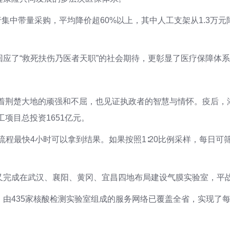
行集中带量采购，平均降价超60%以上，其中人工支架从1.3万元
应了“救死扶伤乃医者天职”的社会期待，更彰显了医疗保障体
验着荆楚大地的顽强和不屈，也见证执政者的智慧与情怀。疫后
项目总投资1651亿元。
程最快4小时可以拿到结果。如果按照1∶20比例采样，每日可筛查
又完成在武汉、襄阳、黄冈、宜昌四地布局建设气膜实验室，平
由435家核酸检测实验室组成的服务网络已覆盖全省，实现了每