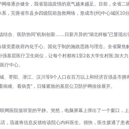
护网络逐步健全，我省迎战疫情的底气越来越足。目前，全省二级
，完善省市县乡四级院前急救网络，形成市(州)中心城区10分钟、
战结合、医防协同”机制创新……日新月异的“湖北样板”已显现出
各级党委政府内化于心、固化于制的施政思路与理念。全省聚焦
制补强基层医疗卫生岗位，让每个村都有1至2名大学生村医;加大力
域医疗中心。
麻城、枣阳、潜江、汉川等9个人口在百万以上和经济百强县市拥有
看病难、看病贵”，日臻紧致的基层公卫防护网徐徐展开。
互联网医院值班室的平静。突然，电脑屏幕上弹出了一个窗口，
起电话，迅速将信息反馈给该院心内科医生。很快，医生拨通了患