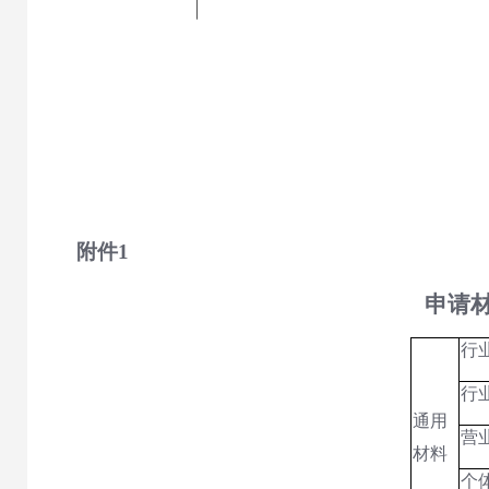
附件
1
申请材料清
行
行
通用
营
材料
个