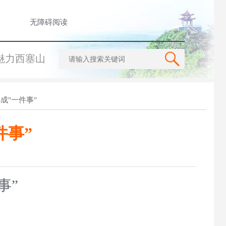
无障碍阅读
魅力西塞山
成"一件事"
件事”
事”