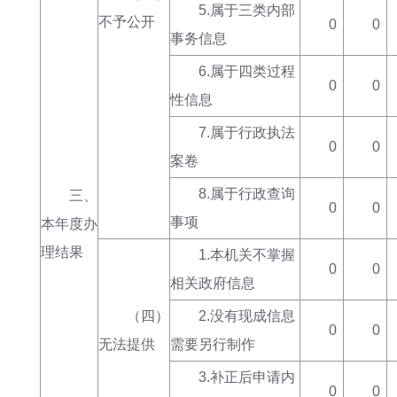
5.属于三类内部
不予公开
0
0
事务信息
6.属于四类过程
0
0
性信息
7.属于行政执法
0
0
案卷
8.属于行政查询
三、
0
0
事项
本年度办
理结果
1.本机关不掌握
0
0
相关政府信息
（四）
2.没有现成信息
0
0
无法提供
需要另行制作
3.补正后申请内
0
0