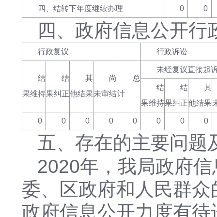
四、结转下年度继续办理
0
0
四、
政府信息公开行
行政复议
行政诉讼
未经复议直接起
结
结
其
尚
总
结
结
其
果维持
果纠正
他结果
未审结
计
果维持
果纠正
他结果
0
0
0
0
0
0
0
0
五、存在的主要问题
2020年，我局政府
委、区政府和人民群众
政府信息公开力度有待