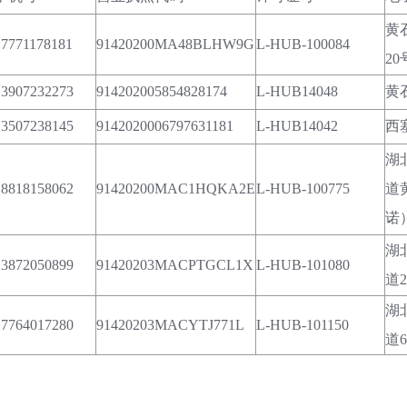
黄
17771178181
91420200MA48BLHW9G
L-HUB-100084
20
13907232273
914202005854828174
L-HUB14048
黄
13507238145
9142020006797631181
L-HUB14042
西
湖
18818158062
91420200MAC1HQKA2E
L-HUB-100775
道
诺
湖
13872050899
91420203MACPTGCL1X
L-HUB-101080
道
湖
17764017280
91420203MACYTJ771L
L-HUB-101150
道