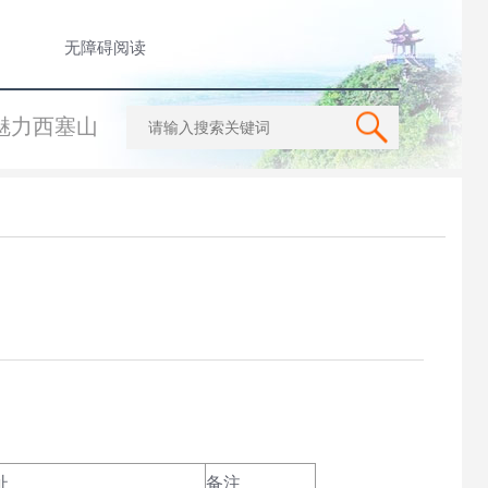
无障碍阅读
魅力西塞山
址
备注