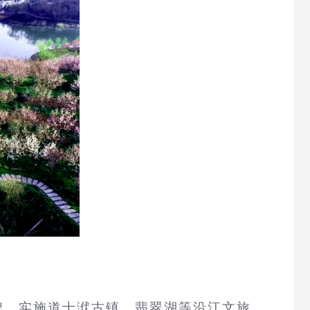
牌，实施道士洑古镇、翡翠湖等沿江文旅