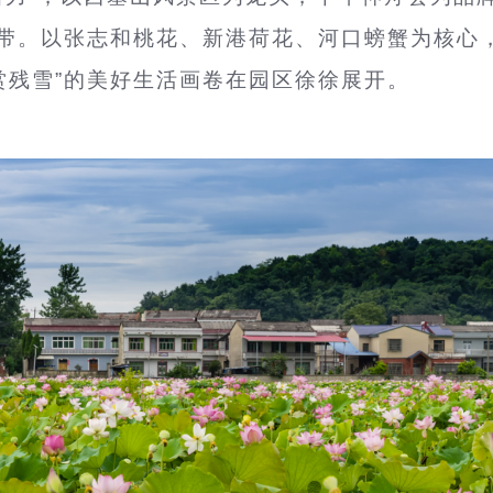
验带。以张志和桃花、新港荷花、河口螃蟹为核心
赏残雪”的美好生活画卷在园区徐徐展开。