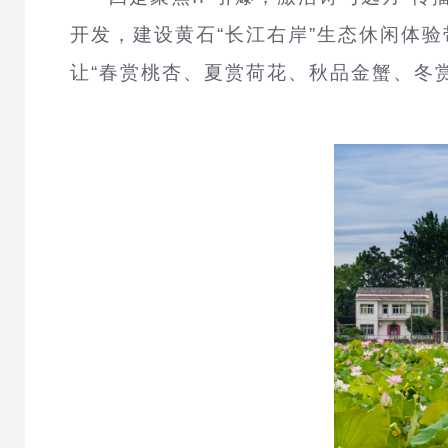
开发，建设黄石“长江右岸”生态休闲体
让“春赏桃杏、夏赏荷花、秋品金蟹、冬