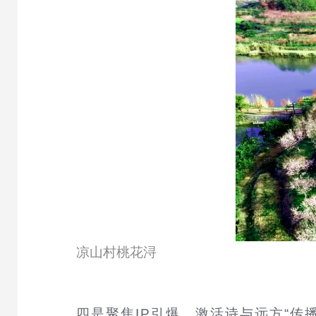
凉山村桃花浔
四是聚焦IP引爆，激活诗与远方“