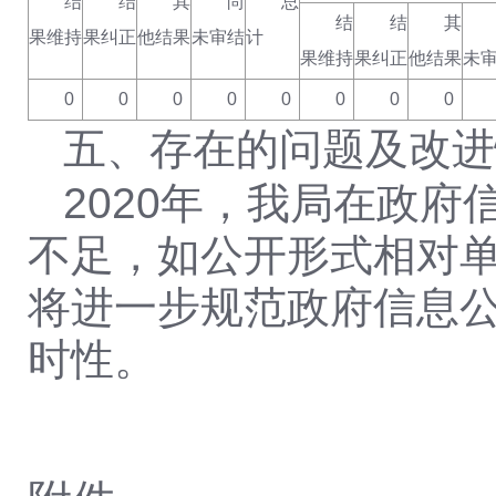
结
结
其
尚
总
结
结
其
果维持
果纠正
他结果
未审结
计
果维持
果纠正
他结果
未
0
0
0
0
0
0
0
0
五、存在的问题及改进
2020
年，我局在政府
不足，如公开形式相对
将进一步规范政府信息
时性。