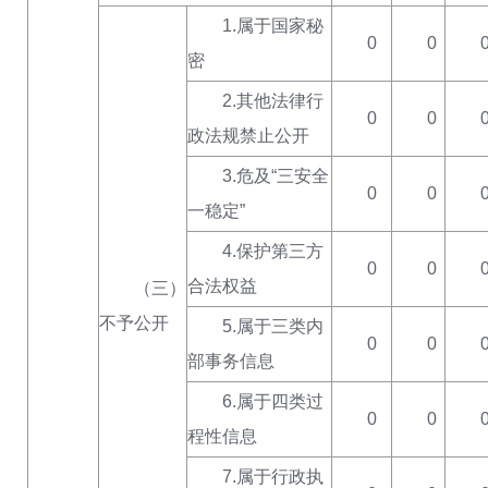
1.属于国家秘
0
0
密
2.其他法律行
0
0
政法规禁止公开
3.
危及
“三安全
0
0
一稳定”
4.保护第三方
0
0
合法权益
（三）
不予公开
5.属于三类内
0
0
部事务信息
6.属于四类过
0
0
程性信息
7.属于行政执