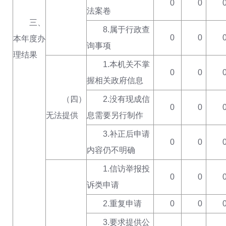
0
0
法案卷
三、
8.属于行政查
0
0
本年度办
询事项
理结果
1.本机关不掌
0
0
握相关政府信息
（四）
2.没有现成信
0
0
无法提供
息需要另行制作
3.补正后申请
0
0
内容仍不明确
1.信访举报投
0
0
诉类申请
2.重复申请
0
0
3.要求提供公