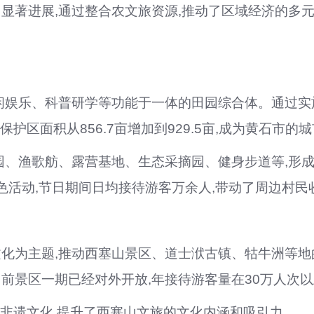
显著进展,通过整合农文旅资源,推动了区域经济的多
闲娱乐、科普研学等功能于一体的田园综合体。通过
保护区面积从856.7亩增加到929.5亩,成为黄石市的
园、渔歌舫、露营基地、生态采摘园、健身步道等,形
等特色活动,节日期间日均接待游客万余人,带动了周边村
化为主题,推动西塞山景区、道士洑古镇、牯牛洲等地
前景区一期已经对外开放,年接待游客量在
30万人次
等非遗文化,提升了西塞山文旅的文化内涵和吸引力。